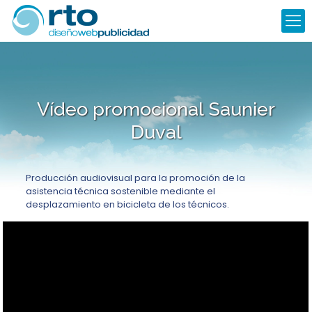
Vídeo promocional Saunier
Duval
Producción audiovisual para la promoción de la
asistencia técnica sostenible mediante el
desplazamiento en bicicleta de los técnicos.